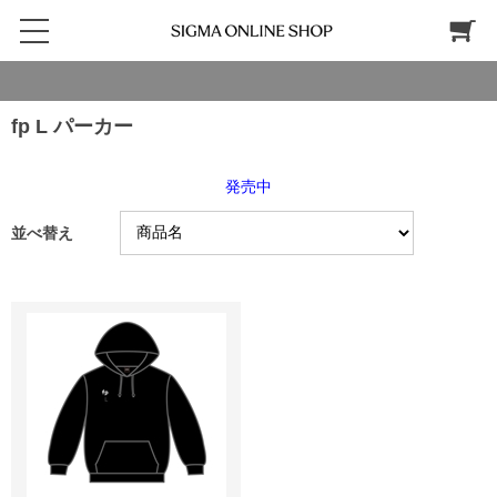
fp L パーカー
発売中
並べ替え